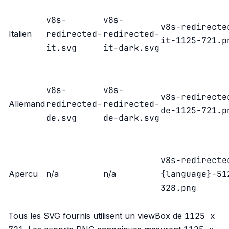
v8s-
v8s-
v8s-redirecte
redirected-
redirected-
Italien
it-1125-721.p
it.svg
it-dark.svg
v8s-
v8s-
v8s-redirecte
redirected-
redirected-
Allemand
de-1125-721.p
de.svg
de-dark.svg
v8s-redirecte
{language}-51
Apercu
n/a
n/a
328.png
1125 x
Tous les SVG fournis utilisent un viewBox de