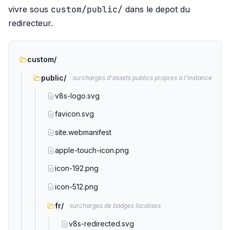
custom/public/
vivre sous
dans le depot du
redirecteur.
custom/
public/
surcharges d'assets publics propres a l'instance
v8s-logo.svg
favicon.svg
site.webmanifest
apple-touch-icon.png
icon-192.png
icon-512.png
fr/
surcharges de badges localises
v8s-redirected.svg