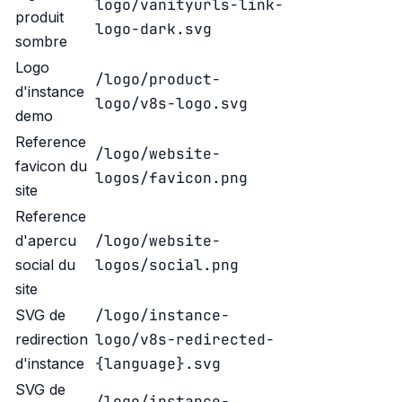
logo/vanityurls-link-
produit
logo-dark.svg
sombre
Logo
/logo/product-
d'instance
logo/v8s-logo.svg
demo
Reference
/logo/website-
favicon du
logos/favicon.png
site
Reference
/logo/website-
d'apercu
logos/social.png
social du
site
/logo/instance-
SVG de
logo/v8s-redirected-
redirection
{language}.svg
d'instance
SVG de
/logo/instance-