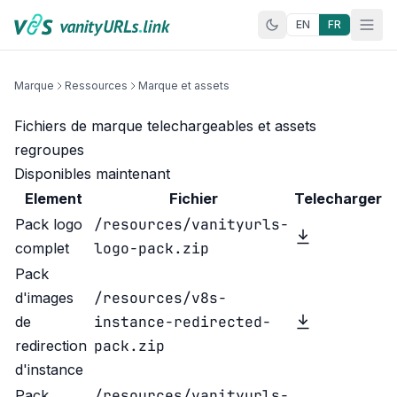
Aller au contenu
EN
FR
Marque
Ressources
Marque et assets
Fichiers de marque telechargeables et assets
regroupes
Disponibles maintenant
Element
Fichier
Telecharger
/resources/vanityurls-
Pack logo
logo-pack.zip
complet
Pack
/resources/v8s-
d'images
instance-redirected-
de
pack.zip
redirection
d'instance
/resources/vanityurls-
Pack