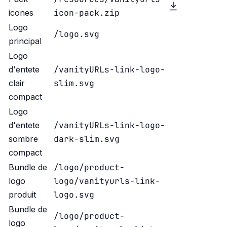
icon-pack.zip
icones
Logo
/logo.svg
principal
Logo
/vanityURLs-link-logo-
d'entete
slim.svg
clair
compact
Logo
/vanityURLs-link-logo-
d'entete
dark-slim.svg
sombre
compact
/logo/product-
Bundle de
logo/vanityurls-link-
logo
logo.svg
produit
Bundle de
/logo/product-
logo