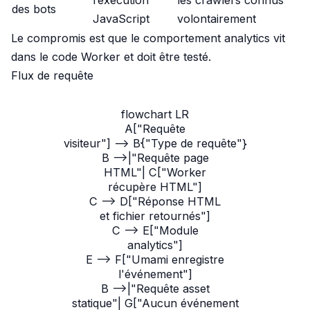
l’exécution
les crawlers connus
des bots
JavaScript
volontairement
Le compromis est que le comportement analytics vit
dans le code Worker et doit être testé.
Flux de requête
flowchart LR

A["Requête
visiteur"] --> B{"Type de requête"}

B -->|"Requête page
HTML"| C["Worker
récupère HTML"]

C --> D["Réponse HTML
et fichier retournés"]

C --> E["Module
analytics"]

E --> F["Umami enregistre
l'événement"]

B -->|"Requête asset
statique"| G["Aucun événement