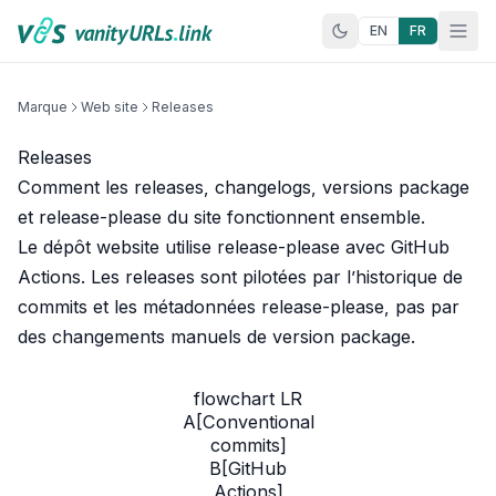
Aller au contenu
EN
FR
Marque
Web site
Releases
Releases
Comment les releases, changelogs, versions package
et release-please du site fonctionnent ensemble.
Le dépôt website utilise
release-please
avec
GitHub
Actions
. Les releases sont pilotées par l’historique de
commits et les métadonnées release-please, pas par
des changements manuels de version package.
flowchart LR

A[Conventional
commits]

B[GitHub
Actions]
