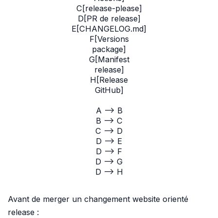
C[release-please]

D[PR de release]

E[CHANGELOG.md]

F[Versions
package]

G[Manifest
release]

H[Release
GitHub]

A --> B

B --> C

C --> D

D --> E

D --> F

D --> G

D --> H
Avant de merger un changement website orienté
release :